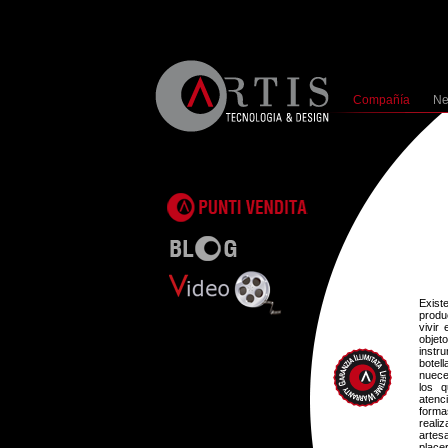
Compañía
N
Exist
produ
vivir
obje
instr
botel
nuece
los 
atenc
formas
realiz
artes
place