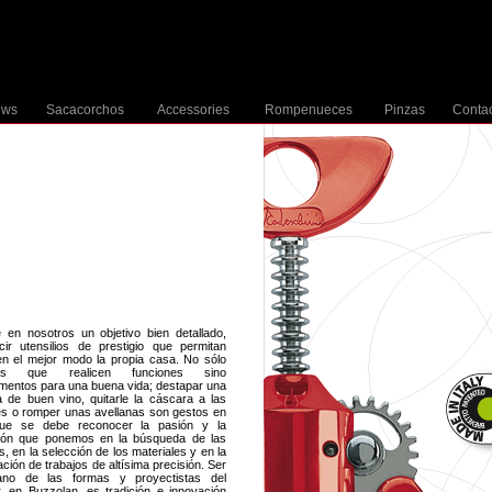
ews
Sacacorchos
Accessories
Rompenueces
Pinzas
Conta
e en nosotros un objetivo bien detallado,
cir utensilios de prestigio que permitan
 en el mejor modo la propia casa. No sólo
tos que realicen funciones sino
umentos para una buena vida; destapar una
la de buen vino, quitarle la cáscara a las
s o romper unas avellanas son gestos en
que se debe reconocer la pasión y la
ión que ponemos en la búsqueda de las
, en la selección de los materiales y en la
ación de trabajos de altísima precisión. Ser
ano de las formas y proyectistas del
r, en Buzzolan, es tradición e innovación