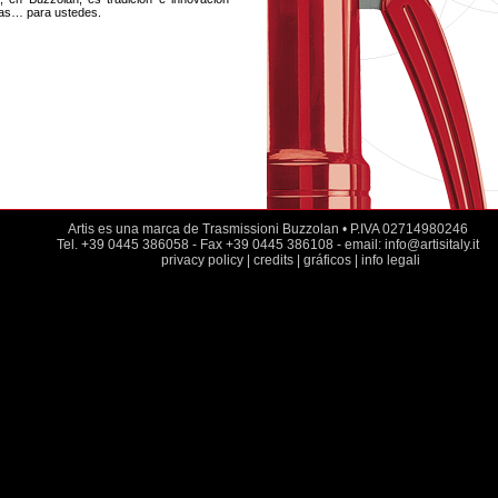
anas… para ustedes.
Artis es una marca de Trasmissioni Buzzolan • P.IVA 02714980246
Tel. +39 0445 386058 - Fax +39 0445 386108 - email: info@artisitaly.it
privacy policy
|
credits
|
gráficos
|
info legali