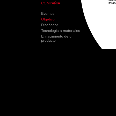
COMPAÑIA
itali
Eventos
Objetivo
Diseñador
Tecnologia a materiales
El nacimiento de un
producto
-->